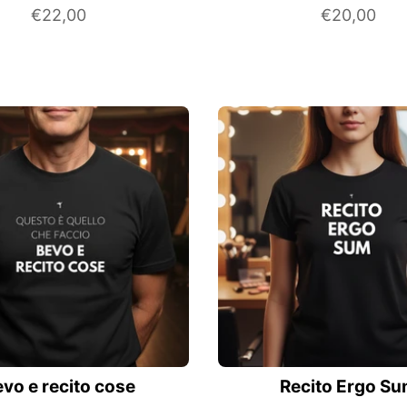
€22,00
€20,00
vo e recito cose
Recito Ergo S