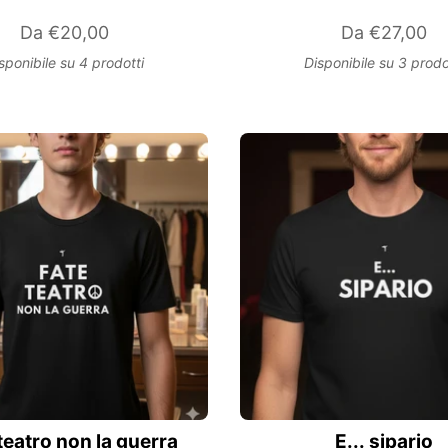
Da
€20,00
Da
€27,00
sponibile su 4 prodotti
Disponibile su 3 prodo
teatro non la guerra
E... sipario