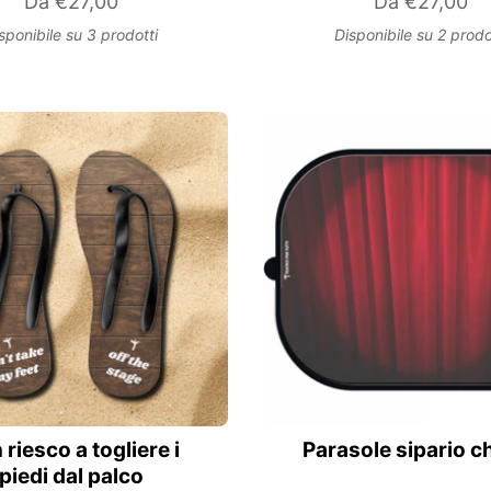
Da
€27,00
Da
€27,00
sponibile su 3 prodotti
Disponibile su 2 prodo
riesco a togliere i
Parasole sipario c
piedi dal palco