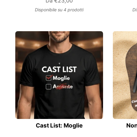
Da
€23,00
Disponibile su 4 prodotti
Di
Cast List: Moglie
Non 