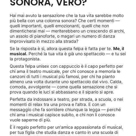
SONORA, VERO?
Hai mai avuto la sensazione che la tua vita sarebbe molto
più bella con una colonna sonora? Che certi momenti —
quelli importanti, quelli emozionanti, quelli che non
dimenticherai mai — meriterebbero un crescendo di archi,
un assolo di pianoforte, o magari un numero di danza
improvvisato in mezzo alla strada?
Se la risposta è sì, allora questa felpa è fatta per te.
Me, il
musical.
Perché la tua vita è già uno spettacolo — e tu sei
la protagonista.
Questa felpa unisex con cappuccio è il capo perfetto per
chi ama il teatro musicale, per chi conosce a memoria le
canzoni di tutti i musical più famosi, per chi ha pianto
almeno una volta durante uno spettacolo dal vivo. Calda,
comoda, avvolgente — come quella sensazione che si
prova quando le luci si abbassano e il sipario si apre.
Perfetta da indossare a teatro, per strada, a scuola, o nei
momenti di relax tra una prova e l'altra. E con un
messaggio che fa sorridere chiunque la legga — perché
chi ama i musical capisce subito, e chi non li conosce
vuole saperne di più.
È il regalo perfetto per un'amica appassionata di musical,
per tua figlia che studia danza e canto in una scuola di