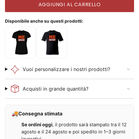
AGGIUNGI AL CARRELLO
Disponibile anche su questi prodotti:
T
T
-
-
S
S
h
h
i
i
r
r
t
t
Vuoi personalizzare i nostri prodotti?
D
U
o
n
n
i
n
s
Acquisti in grande quantità?
a
e
M
x
e
M
,
e
i
,
🚚
Consegna stimata
l
i
m
l
Se ordini oggi
, il prodotto sarà stampato tra il 12
u
m
s
u
agosto e il 24 agosto e poi spedito in 1–3 giorni
i
s
c
i
lavorativi.