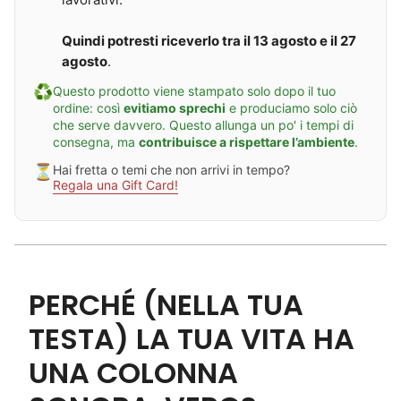
a
c
l
a
l
Quindi potresti riceverlo tra il 13 agosto e il 27
agosto
.
♻️
Questo prodotto viene stampato solo dopo il tuo
ordine: così
evitiamo sprechi
e produciamo solo ciò
che serve davvero. Questo allunga un po' i tempi di
consegna, ma
contribuisce a rispettare l’ambiente
.
⏳
Hai fretta o temi che non arrivi in tempo?
Regala una Gift Card!
PERCHÉ (NELLA TUA
TESTA) LA TUA VITA HA
UNA COLONNA