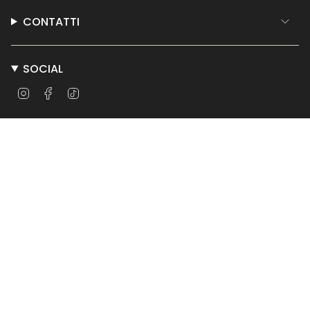
CONTATTI
SOCIAL
Instagram
Facebook
TikTok
© Teatro per Tutti 2026
Powered by Shopify