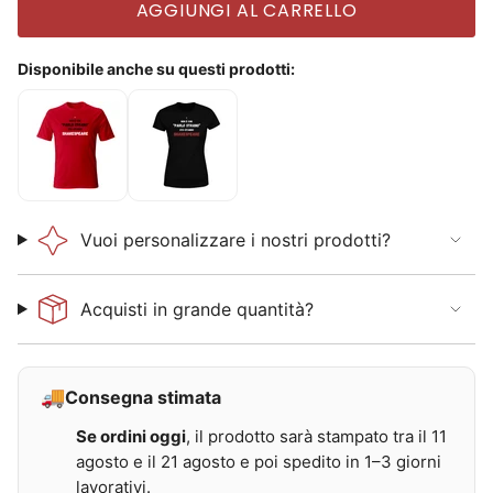
AGGIUNGI AL CARRELLO
Disponibile anche su questi prodotti:
T
T
-
-
S
S
h
h
i
i
r
r
t
t
Vuoi personalizzare i nostri prodotti?
U
D
n
o
i
n
s
n
Acquisti in grande quantità?
e
a
x
n
n
o
o
n
n
p
🚚
Consegna stimata
p
a
a
r
Se ordini oggi
, il prodotto sarà stampato tra il 11
r
l
l
o
agosto e il 21 agosto e poi spedito in 1–3 giorni
o
s
s
t
lavorativi.