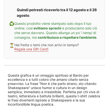
t
r
r
a
a
n
Quindi potresti riceverlo tra il 12 agosto e il 26
n
o
agosto
.
o
s
s
t
♻️
Questo prodotto viene stampato solo dopo il tuo
t
o
o
c
ordine: così
evitiamo sprechi
e produciamo solo ciò
c
i
che serve davvero. Questo allunga un po' i tempi di
i
t
consegna, ma
contribuisce a rispettare l’ambiente
.
t
a
a
n
⏳
Hai fretta o temi che non arrivi in tempo?
n
d
Regala una Gift Card!
d
o
o
s
s
h
h
a
a
k
k
e
e
s
s
p
Questa grafica è un omaggio spiritoso al Bardo per
p
e
eccellenza e a tutti coloro che amano citarlo senza
e
a
preavviso. La frase “Non è che parlo strano, sto citando
a
r
Shakespeare” unisce humor e cultura in un design
r
e
semplice, immediato e irresistibile. Perfetta per chi vive di
e
teatro, letteratura e battute brillanti, questa t-shirt celebra
le frasi divertenti ispirate a Shakespeare e la sua
inconfondibile lingua poetica.