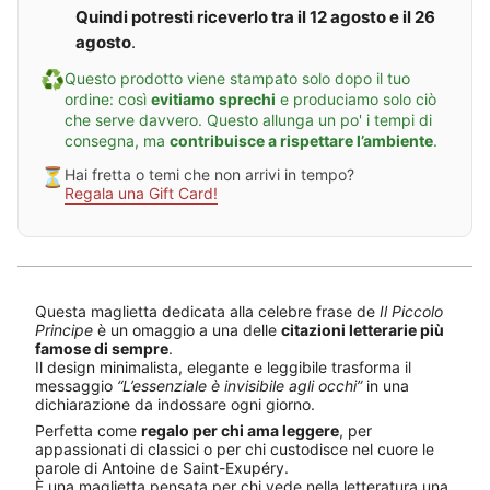
c
i
o
n
Quindi potresti riceverlo tra il 12 agosto e il 26
c
t
P
c
agosto
.
o
a
r
i
l
z
i
p
♻️
Questo prodotto viene stampato solo dopo il tuo
o
i
n
e
P
o
c
ordine: così
evitiamo sprechi
e produciamo solo ciò
r
n
i
che serve davvero. Questo allunga un po' i tempi di
i
e
p
consegna, ma
contribuisce a rispettare l’ambiente
.
n
P
e
c
i
⏳
Hai fretta o temi che non arrivi in tempo?
i
c
Regala una Gift Card!
p
c
e
o
l
o
P
r
i
n
Questa maglietta dedicata alla celebre frase de
Il Piccolo
c
Principe
è un omaggio a una delle
citazioni letterarie più
i
famose di sempre
.
p
Il design minimalista, elegante e leggibile trasforma il
e
messaggio
“L’essenziale è invisibile agli occhi”
in una
dichiarazione da indossare ogni giorno.
Perfetta come
regalo per chi ama leggere
, per
appassionati di classici o per chi custodisce nel cuore le
parole di Antoine de Saint-Exupéry.
È una maglietta pensata per chi vede nella letteratura una