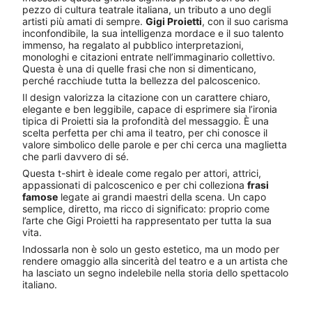
pezzo di cultura teatrale italiana, un tributo a uno degli
artisti più amati di sempre.
Gigi Proietti
, con il suo carisma
inconfondibile, la sua intelligenza mordace e il suo talento
immenso, ha regalato al pubblico interpretazioni,
monologhi e citazioni entrate nell’immaginario collettivo.
Questa è una di quelle frasi che non si dimenticano,
perché racchiude tutta la bellezza del palcoscenico.
Il design valorizza la citazione con un carattere chiaro,
elegante e ben leggibile, capace di esprimere sia l’ironia
tipica di Proietti sia la profondità del messaggio. È una
scelta perfetta per chi ama il teatro, per chi conosce il
valore simbolico delle parole e per chi cerca una maglietta
che parli davvero di sé.
Questa t-shirt è ideale come regalo per attori, attrici,
appassionati di palcoscenico e per chi colleziona
frasi
famose
legate ai grandi maestri della scena. Un capo
semplice, diretto, ma ricco di significato: proprio come
l’arte che Gigi Proietti ha rappresentato per tutta la sua
vita.
Indossarla non è solo un gesto estetico, ma un modo per
rendere omaggio alla sincerità del teatro e a un artista che
ha lasciato un segno indelebile nella storia dello spettacolo
italiano.