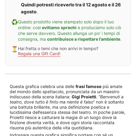
o
i
t
Quindi potresti riceverlo tra il 12 agosto e il 26
i
t
i
agosto
.
e
a
t
z
♻️
Questo prodotto viene stampato solo dopo il tuo
t
i
i
o
ordine: così
evitiamo sprechi
e produciamo solo ciò
n
che serve davvero. Questo allunga un po' i tempi di
e
consegna, ma
contribuisce a rispettare l’ambiente
.
P
r
⏳
Hai fretta o temi che non arrivi in tempo?
o
Regala una Gift Card!
i
e
t
t
i
Questa grafica celebra una delle
frasi famose
più amate
del mondo dello spettacolo, pronunciata da un maestro
indiscusso della scena italiana:
Gigi Proietti
. “
Benvenuti a
teatro, dove tutto è finto ma niente è falso
” non è soltanto
una battuta brillante, ma una definizione poetica e
lucidissima dell’essenza stessa del teatro. In poche parole,
Proietti riesce a catturare la magia di un luogo dove la
finzione diventa verità, e dove ogni storia raccontata
risuona più autentica della vita quotidiana.
Indossare questa grafica significa portare con sé un