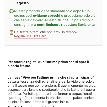
l
t
agosto
.
s
i
i
m
♻️
Questo prodotto viene stampato solo dopo il tuo
p
o
a
p
ordine: così
evitiamo sprechi
e produciamo solo ciò
r
r
che serve davvero. Questo allunga un po' i tempi di
i
i
consegna, ma
contribuisce a rispettare l’ambiente
.
o
m
a
⏳
Hai fretta o temi che non arrivi in tempo?
d
Regala una Gift Card!
e
l
s
i
p
a
r
i
Per attori e registi, quell'attimo prima che si apra il
o
sipario è tutto.
La frase
"Vivo per l'attimo prima che si apra il sipario"
cattura l'essenza dell'adrenalina e del brivido che solo chi
ama il teatro può comprendere. È quel momento magico,
sospeso tra silenzio e spettacolo, che fa battere il cuore
più forte. Perfetta per attori, performer e appassionati,
questa grafica racconta la passione per il palcoscenico e
celebra l'attesa prima del grande inizio.