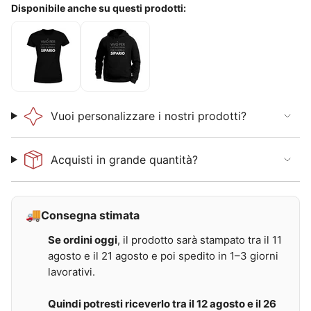
Disponibile anche su questi prodotti:
T
F
-
e
S
l
h
p
i
a
r
U
t
n
Vuoi personalizzare i nostri prodotti?
D
i
o
s
n
e
n
x
Acquisti in grande quantità?
a
c
A
o
t
n
t
C
i
a
🚚
Consegna stimata
m
p
o
p
Se ordini oggi
, il prodotto sarà stampato tra il 11
p
u
r
c
agosto e il 21 agosto e poi spedito in 1–3 giorni
i
c
m
i
lavorativi.
a
o
d
A
e
t
Quindi potresti riceverlo tra il 12 agosto e il 26