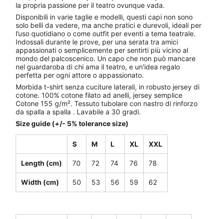
la propria passione per il teatro ovunque vada.
Disponibili in varie taglie e modelli, questi capi non sono
solo belli da vedere, ma anche pratici e durevoli, ideali per
l’uso quotidiano o come outfit per eventi a tema teatrale.
Indossali durante le prove, per una serata tra amici
appassionati o semplicemente per sentirti più vicino al
mondo del palcoscenico. Un capo che non può mancare
nel guardaroba di chi ama il teatro, e un'idea regalo
perfetta per ogni attore o appassionato.
Morbida t-shirt senza cuciture laterali, in robusto jersey di
cotone. 100% cotone filato ad anelli, jersey semplice
Cotone 155 g/m². Tessuto tubolare con nastro di rinforzo
da spalla a spalla . Lavabile a 30 gradi.
Size guide (+/- 5% tolerance size)
S
M
L
XL
XXL
Length (cm)
70
72
74
76
78
Width (cm)
50
53
56
59
62