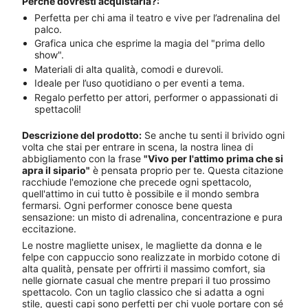
Perché dovresti acquistarla?:
Perfetta per chi ama il teatro e vive per l’adrenalina del
palco.
Grafica unica che esprime la magia del "prima dello
show".
Materiali di alta qualità, comodi e durevoli.
Ideale per l’uso quotidiano o per eventi a tema.
Regalo perfetto per attori, performer o appassionati di
spettacoli!
Descrizione del prodotto:
Se anche tu senti il brivido ogni
volta che stai per entrare in scena, la nostra linea di
abbigliamento con la frase
"Vivo per l'attimo prima che si
apra il sipario"
è pensata proprio per te. Questa citazione
racchiude l'emozione che precede ogni spettacolo,
quell'attimo in cui tutto è possibile e il mondo sembra
fermarsi. Ogni performer conosce bene questa
sensazione: un misto di adrenalina, concentrazione e pura
eccitazione.
Le nostre magliette unisex, le magliette da donna e le
felpe con cappuccio sono realizzate in morbido cotone di
alta qualità, pensate per offrirti il massimo comfort, sia
nelle giornate casual che mentre prepari il tuo prossimo
spettacolo. Con un taglio classico che si adatta a ogni
stile, questi capi sono perfetti per chi vuole portare con sé