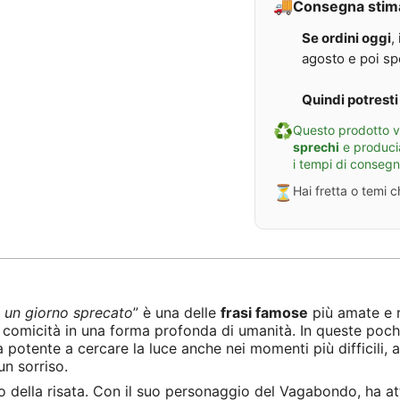
🚚
Consegna stim
n
e
Se ordini oggi
,
C
h
agosto e poi spe
a
r
l
Quindi potresti 
i
e
♻️
Questo prodotto vi
C
h
sprechi
e produci
a
i tempi di conseg
p
l
⏳
Hai fretta o temi 
i
n
 un giorno sprecato
” è una delle
frasi famose
più amate e 
a comicità in una forma profonda di umanità. In queste poc
ma potente a cercare la luce anche nei momenti più difficili,
un sorriso.
 della risata. Con il suo personaggio del Vagabondo, ha att