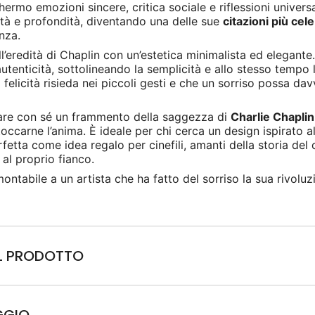
ermo emozioni sincere, critica sociale e riflessioni univers
ità e profondità, diventando una delle sue
citazioni più cele
nza.
l’eredità di Chaplin con un’estetica minimalista ed elegante. 
utenticità, sottolineando la semplicità e allo stesso tempo 
felicità risieda nei piccoli gesti e che un sorriso possa da
tare con sé un frammento della saggezza di
Charlie Chaplin
occarne l’anima. È ideale per chi cerca un design ispirato a
rfetta come idea regalo per cinefili, amanti della storia del
al proprio fianco.
ntabile a un artista che ha fatto del sorriso la sua rivoluz
EL PRODOTTO
GGIO