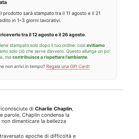
ata
a
z
p
r
i
p
 il prodotto sarà stampato tra il 11 agosto e il 21
l
o
u
i
n
c
dito in 1–3 giorni lavorativi.
e
e
c
C
C
i
h
h
o
riceverlo tra il 12 agosto e il 26 agosto
.
a
a
C
p
r
i
ene stampato solo dopo il tuo ordine: così
evitiamo
l
l
t
i
i
a
amo solo ciò che serve davvero. Questo allunga un po'
n
e
z
na, ma
contribuisce a rispettare l’ambiente
.
C
i
h
o
che non arrivi in tempo?
Regala una Gift Card!
a
n
p
e
l
C
i
h
n
a
r
l
i
e
riconosciute di
Charlie Chaplin
,
C
he parole, Chaplin condensa la
h
a
 a non dimenticare la bellezza
p
l
i
raversato epoche di difficoltà e
n